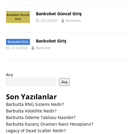
Bankobet Güncel Giriş
22/12/2023
Bankobet
Bankobet Giriş
21/12/2023
Bankobet
Ara
Ara
Son Yazılanlar
Barbutta RNG Sistemi Nedir?
Barbutta Volatilite Nedir?
Barbutta Ödeme Tablosu Nasıldır?
Barbutta Kazanç Oranları Nasıl Hesaplanır?
Legacy of Dead Scatter Nedir?