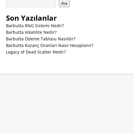
Ara
Son Yazılanlar
Barbutta RNG Sistemi Nedir?
Barbutta Volatilite Nedir?
Barbutta Ödeme Tablosu Nasıldır?
Barbutta Kazanç Oranları Nasıl Hesaplanır?
Legacy of Dead Scatter Nedir?