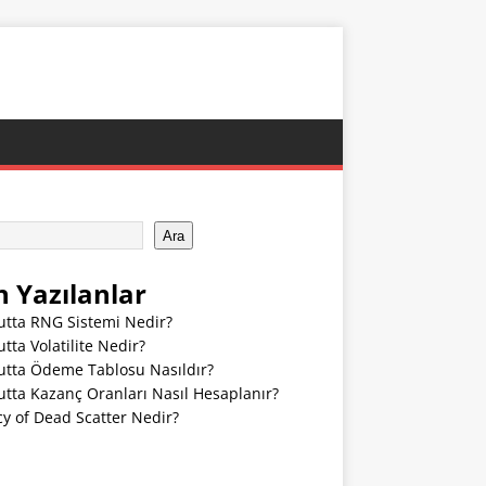
Ara
n Yazılanlar
utta RNG Sistemi Nedir?
tta Volatilite Nedir?
utta Ödeme Tablosu Nasıldır?
tta Kazanç Oranları Nasıl Hesaplanır?
y of Dead Scatter Nedir?