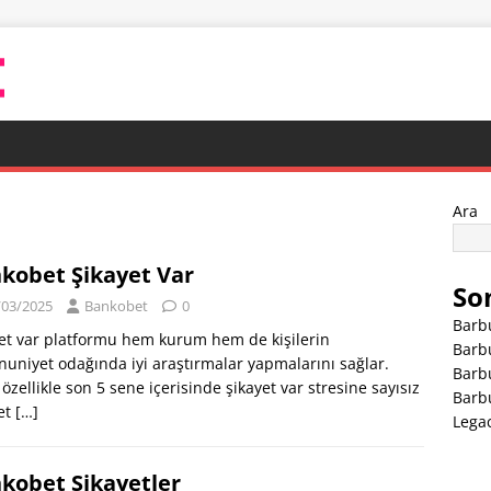
Ara
kobet Şikayet Var
So
/03/2025
Bankobet
0
Barb
et var platformu hem kurum hem de kişilerin
Barbu
niyet odağında iyi araştırmalar yapmalarını sağlar.
Barb
özellikle son 5 sene içerisinde şikayet var stresine sayısız
Barbu
et
[…]
Legac
kobet Şikayetler