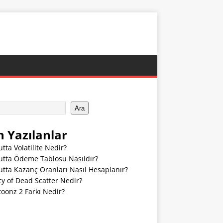
Ara
n Yazılanlar
tta Volatilite Nedir?
utta Ödeme Tablosu Nasıldır?
tta Kazanç Oranları Nasıl Hesaplanır?
y of Dead Scatter Nedir?
oonz 2 Farkı Nedir?