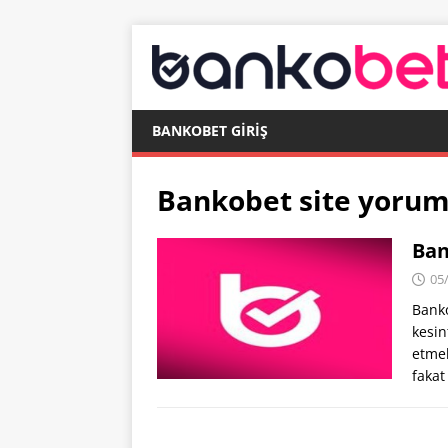
BANKOBET GIRIŞ
Bankobet site yorum
Ban
05
Banko
kesin
etmek
fakat