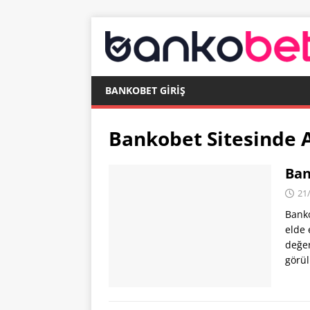
BANKOBET GIRIŞ
Bankobet Sitesinde A
Ban
21
Banko
elde 
değer
görü