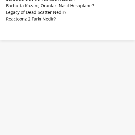
Barbutta Kazanç Oranları Nasıl Hesaplanır?
Legacy of Dead Scatter Nedir?
Reactoonz 2 Farkı Nedir?