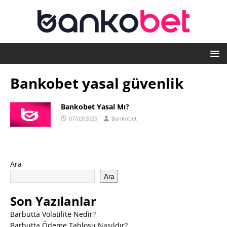
Bankobet yasal güvenlik
Bankobet Yasal Mı?
07/03/2025
Bankobet
Ara
Ara
Son Yazılanlar
Barbutta Volatilite Nedir?
Barbutta Ödeme Tablosu Nasıldır?