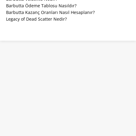
Barbutta Ödeme Tablosu Nasıldır?
Barbutta Kazanç Oranları Nasıl Hesaplanır?
Legacy of Dead Scatter Nedir?