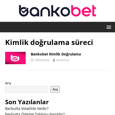
Kimlik doğrulama süreci
Bankobet Kimlik Doğrulama
09/04/2025
Bankobet
Ara
Ara
Son Yazılanlar
Barbutta Volatilite Nedir?
Barbutta Ödeme Tablosu Nasıldır?