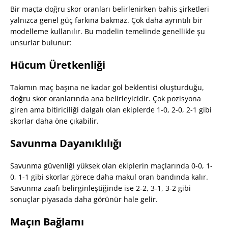
Bir maçta doğru skor oranları belirlenirken bahis şirketleri
yalnızca genel güç farkına bakmaz. Çok daha ayrıntılı bir
modelleme kullanılır. Bu modelin temelinde genellikle şu
unsurlar bulunur:
Hücum Üretkenliği
Takımın maç başına ne kadar gol beklentisi oluşturduğu,
doğru skor oranlarında ana belirleyicidir. Çok pozisyona
giren ama bitiriciliği dalgalı olan ekiplerde 1-0, 2-0, 2-1 gibi
skorlar daha öne çıkabilir.
Savunma Dayanıklılığı
Savunma güvenliği yüksek olan ekiplerin maçlarında 0-0, 1-
0, 1-1 gibi skorlar görece daha makul oran bandında kalır.
Savunma zaafı belirginleştiğinde ise 2-2, 3-1, 3-2 gibi
sonuçlar piyasada daha görünür hale gelir.
Maçın Bağlamı