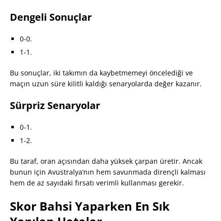
Dengeli Sonuçlar
0-0.
1-1.
Bu sonuçlar, iki takımın da kaybetmemeyi öncelediği ve
maçın uzun süre kilitli kaldığı senaryolarda değer kazanır.
Sürpriz Senaryolar
0-1.
1-2.
Bu taraf, oran açısından daha yüksek çarpan üretir. Ancak
bunun için Avustralya’nın hem savunmada dirençli kalması
hem de az sayıdaki fırsatı verimli kullanması gerekir.
Skor Bahsi Yaparken En Sık