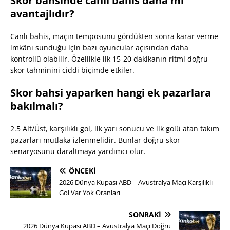
Skor bahsinde canlı bahis daha mı
avantajlıdır?
Canlı bahis, maçın temposunu gördükten sonra karar verme
imkânı sunduğu için bazı oyuncular açısından daha
kontrollü olabilir. Özellikle ilk 15-20 dakikanın ritmi doğru
skor tahminini ciddi biçimde etkiler.
Skor bahsi yaparken hangi ek pazarlara
bakılmalı?
2.5 Alt/Üst, karşılıklı gol, ilk yarı sonucu ve ilk golü atan takım
pazarları mutlaka izlenmelidir. Bunlar doğru skor
senaryosunu daraltmaya yardımcı olur.
ÖNCEKI
2026 Dünya Kupası ABD – Avustralya Maçı Karşılıklı
Gol Var Yok Oranları
SONRAKI
2026 Dünya Kupası ABD – Avustralya Maçı Doğru