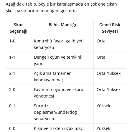
Aşağıdaki tablo, böyle bir karşılaşmada en çok öne çıkan
skor pazarlarının mantığını gösterir:
Skor
Bahis Mantığı
Genel Risk
Seçeneği
Seviyesi
1-0
Kontrollü favori galibiyeti
Orta
senaryosu
1-1
Dengeli oyun ve temkinli
Orta
yapı
2-1
Açık ama tamamen
Orta-Yüksek
kopmayan maç
2-0
Favorinin oyunu ve skoru
Orta-Yüksek
yönetmesi
0-1
Sürpriz
Yüksek
deplasman/underdog
senaryosu
0-0
Kısır ve riskten uzak maç
Yüksek