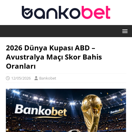
2026 Dünya Kupası ABD –
Avustralya Maçı Skor Bahis
Oranları
12/05/2026
Bankobet