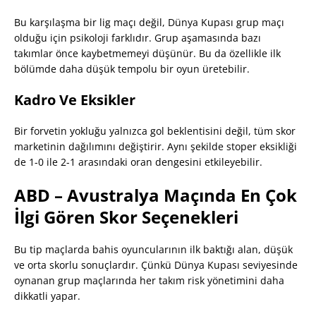
Bu karşılaşma bir lig maçı değil, Dünya Kupası grup maçı
olduğu için psikoloji farklıdır. Grup aşamasında bazı
takımlar önce kaybetmemeyi düşünür. Bu da özellikle ilk
bölümde daha düşük tempolu bir oyun üretebilir.
Kadro Ve Eksikler
Bir forvetin yokluğu yalnızca gol beklentisini değil, tüm skor
marketinin dağılımını değiştirir. Aynı şekilde stoper eksikliği
de 1-0 ile 2-1 arasındaki oran dengesini etkileyebilir.
ABD – Avustralya Maçında En Çok
İlgi Gören Skor Seçenekleri
Bu tip maçlarda bahis oyuncularının ilk baktığı alan, düşük
ve orta skorlu sonuçlardır. Çünkü Dünya Kupası seviyesinde
oynanan grup maçlarında her takım risk yönetimini daha
dikkatli yapar.