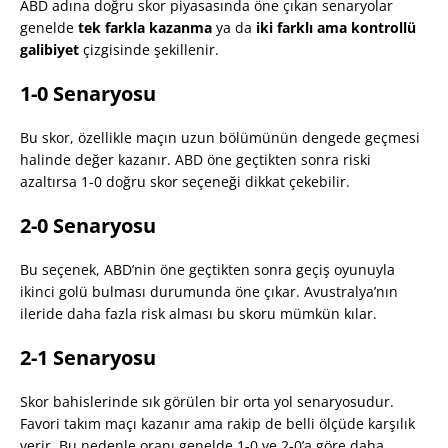
ABD adına doğru skor piyasasında öne çıkan senaryolar
genelde
tek farkla kazanma
ya da
iki farklı ama kontrollü
galibiyet
çizgisinde şekillenir.
1-0 Senaryosu
Bu skor, özellikle maçın uzun bölümünün dengede geçmesi
halinde değer kazanır. ABD öne geçtikten sonra riski
azaltırsa 1-0 doğru skor seçeneği dikkat çekebilir.
2-0 Senaryosu
Bu seçenek, ABD’nin öne geçtikten sonra geçiş oyunuyla
ikinci golü bulması durumunda öne çıkar. Avustralya’nın
ileride daha fazla risk alması bu skoru mümkün kılar.
2-1 Senaryosu
Skor bahislerinde sık görülen bir orta yol senaryosudur.
Favori takım maçı kazanır ama rakip de belli ölçüde karşılık
verir. Bu nedenle oranı genelde 1-0 ve 2-0’a göre daha