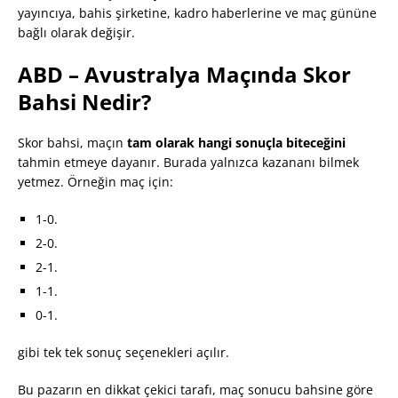
yayıncıya, bahis şirketine, kadro haberlerine ve maç gününe
bağlı olarak değişir.
ABD – Avustralya Maçında Skor
Bahsi Nedir?
Skor bahsi, maçın
tam olarak hangi sonuçla biteceğini
tahmin etmeye dayanır. Burada yalnızca kazananı bilmek
yetmez. Örneğin maç için:
1-0.
2-0.
2-1.
1-1.
0-1.
gibi tek tek sonuç seçenekleri açılır.
Bu pazarın en dikkat çekici tarafı, maç sonucu bahsine göre