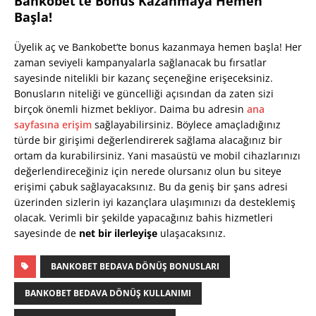
Bankobet’te Bonus Kazanmaya Hemen
Başla!
Üyelik aç ve Bankobet’te bonus kazanmaya hemen başla! Her
zaman seviyeli kampanyalarla sağlanacak bu fırsatlar
sayesinde nitelikli bir kazanç seçeneğine erişeceksiniz.
Bonusların niteliği ve güncelliği açısından da zaten sizi
birçok önemli hizmet bekliyor. Daima bu adresin
ana
sayfasına erişim
sağlayabilirsiniz. Böylece amaçladığınız
türde bir girişimi değerlendirerek sağlama alacağınız bir
ortam da kurabilirsiniz. Yani masaüstü ve mobil cihazlarınızı
değerlendireceğiniz için nerede olursanız olun bu siteye
erişimi çabuk sağlayacaksınız. Bu da geniş bir şans adresi
üzerinden sizlerin iyi kazançlara ulaşımınızı da desteklemiş
olacak. Verimli bir şekilde yapacağınız bahis hizmetleri
sayesinde de
net bir ilerleyişe
ulaşacaksınız.
BANKOBET BEDAVA DÖNÜŞ BONUSLARI
BANKOBET BEDAVA DÖNÜŞ KULLANIMI