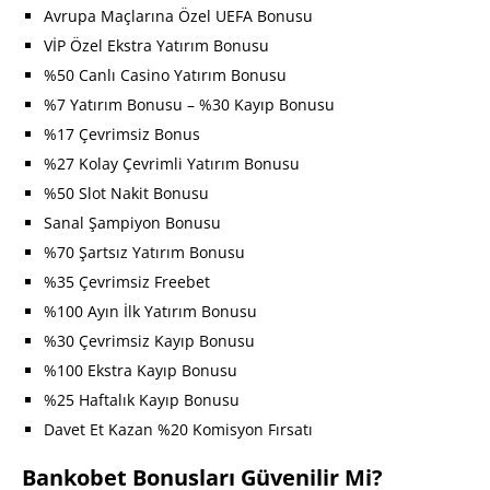
Avrupa Maçlarına Özel UEFA Bonusu
VİP Özel Ekstra Yatırım Bonusu
%50 Canlı Casino Yatırım Bonusu
%7 Yatırım Bonusu – %30 Kayıp Bonusu
%17 Çevrimsiz Bonus
%27 Kolay Çevrimli Yatırım Bonusu
%50 Slot Nakit Bonusu
Sanal Şampiyon Bonusu
%70 Şartsız Yatırım Bonusu
%35 Çevrimsiz Freebet
%100 Ayın İlk Yatırım Bonusu
%30 Çevrimsiz Kayıp Bonusu
%100 Ekstra Kayıp Bonusu
%25 Haftalık Kayıp Bonusu
Davet Et Kazan %20 Komisyon Fırsatı
Bankobet Bonusları Güvenilir Mi?