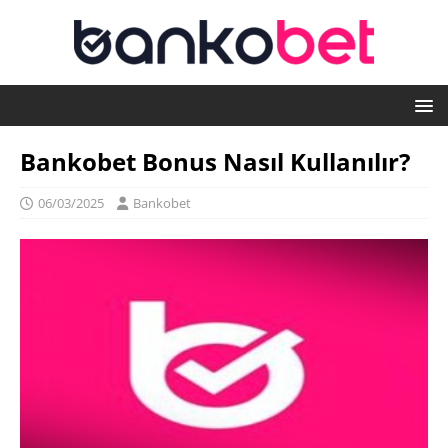
Bankobet Bonus Nasıl Kullanılır?
06/03/2025
Bankobet