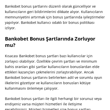
Bankobet bonus şartlarını düzenli olarak güncelliyor ve
kullanıcıların geri bildirimlerini dikkate alıyor. Kullanıcıların
memnuniyetini artırmak için bonus şartlarında iyileştirmeler
yapılıyor. Bankobet kullanıcı odaklı bir bonus politikası
izliyor.
Bankobet Bonus Şartlarında Zorluyor
mu?
Kısacası Bankobet bonus şartları bazı kullanıcılar için
zorlayıcı olabiliyor. Özellikle çevrim şartları ve minimum
bahis oranları gibi şartlar kullanıcıların bonuslardan elde
ettikleri kazançları çekmelerini zorlaştırabiliyor. Ancak
Bankobet bonus şartlarını belirlerken adil ve sorumlu oyun
ilkelerini gözetiyor ve kullanıcıların bonusları kötüye
kullanmasını önlemeye çalışıyor.
Bankobet bonus şartları ile ilgili herhangi bir sorunuz veya
endişeniz varsa müşteri hizmetleri ile iletişime
geçebilirsiniz. Müşteri hizmetleri size bonus şartları