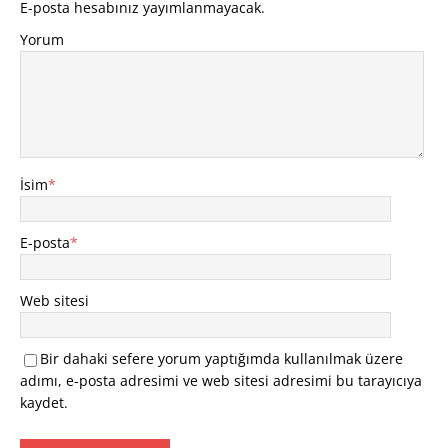
E-posta hesabınız yayımlanmayacak.
Yorum
İsim
*
E-posta
*
Web sitesi
Bir dahaki sefere yorum yaptığımda kullanılmak üzere
adımı, e-posta adresimi ve web sitesi adresimi bu tarayıcıya
kaydet.