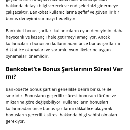
hakkında detaylı bilgi verecek ve endişelerinizi gidermeye
çalışacaktır. Bankobet kullanıcılarına şeffaf ve güvenilir bir
bonus deneyimi sunmayı hedefliyor.
Bankobet bonus şartları kullanıcıların oyun deneyimini daha
heyecanlı ve kazançlı hale getirmeyi amaçlıyor. Ancak
kullanıcıların bonusları kullanmadan önce bonus şartlarını
dikkatlice okumaları ve sorumlu oyun ilkelerine uygun
oynamaları önemlidir.
Bankobet’te
Bonus Şartlarının Süresi Var
mı?
Bankobet’te bonus şartları genellikle belirli bir süre ile
sınırlıdır. Bonusların geçerlilik süresi bonusun türüne ve
miktarına göre değişebiliyor. Kullanıcıların bonusları
kullanmadan önce bonus şartlarını dikkatlice okuyarak
bonusların geçerlilik süresi hakkında bilgi sahibi olmaları
gerekiyor.