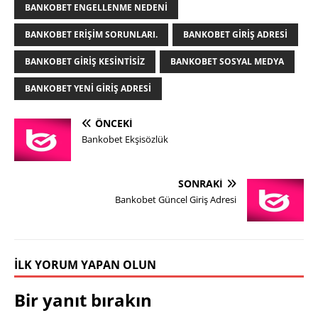
BANKOBET ENGELLENME NEDENI
BANKOBET ERIŞIM SORUNLARI.
BANKOBET GIRIŞ ADRESI
BANKOBET GIRIŞ KESINTISIZ
BANKOBET SOSYAL MEDYA
BANKOBET YENI GIRIŞ ADRESI
ÖNCEKI
Bankobet Ekşisözlük
SONRAKI
Bankobet Güncel Giriş Adresi
İLK YORUM YAPAN OLUN
Bir yanıt bırakın