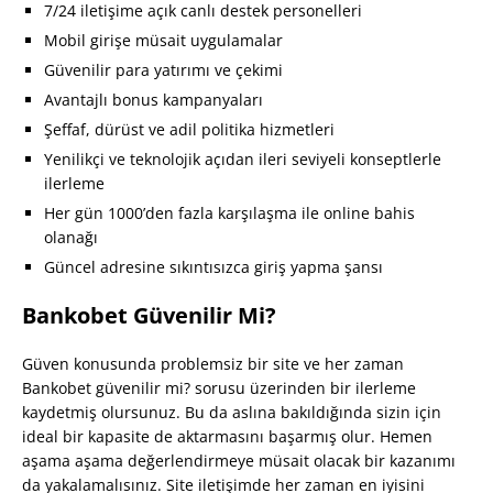
7/24 iletişime açık canlı destek personelleri
Mobil girişe müsait uygulamalar
Güvenilir para yatırımı ve çekimi
Avantajlı bonus kampanyaları
Şeffaf, dürüst ve adil politika hizmetleri
Yenilikçi ve teknolojik açıdan ileri seviyeli konseptlerle
ilerleme
Her gün 1000’den fazla karşılaşma ile online bahis
olanağı
Güncel adresine sıkıntısızca giriş yapma şansı
Bankobet Güvenilir Mi?
Güven konusunda problemsiz bir site ve her zaman
Bankobet güvenilir mi? sorusu üzerinden bir ilerleme
kaydetmiş olursunuz. Bu da aslına bakıldığında sizin için
ideal bir kapasite de aktarmasını başarmış olur. Hemen
aşama aşama değerlendirmeye müsait olacak bir kazanımı
da yakalamalısınız. Site iletişimde her zaman en iyisini