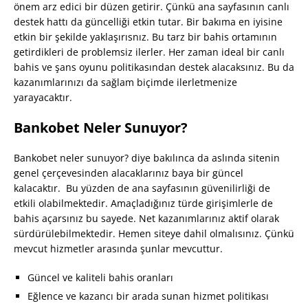
önem arz edici bir düzen getirir. Çünkü ana sayfasının canlı
destek hattı da güncelliği etkin tutar. Bir bakıma en iyisine
etkin bir şekilde yaklaşırısnız. Bu tarz bir bahis ortamının
getirdikleri de problemsiz ilerler. Her zaman ideal bir canlı
bahis ve şans oyunu politikasından destek alacaksınız. Bu da
kazanımlarınızı da sağlam biçimde ilerletmenize
yarayacaktır.
Bankobet Neler Sunuyor?
Bankobet neler sunuyor? diye bakılınca da aslında sitenin
genel çerçevesinden alacaklarınız baya bir güncel
kalacaktır. Bu yüzden de ana sayfasının güvenilirliği de
etkili olabilmektedir. Amaçladığınız türde girişimlerle de
bahis açarsınız bu sayede. Net kazanımlarınız aktif olarak
sürdürülebilmektedir. Hemen siteye dahil olmalısınız. Çünkü
mevcut hizmetler arasında şunlar mevcuttur.
Güncel ve kaliteli bahis oranları
Eğlence ve kazancı bir arada sunan hizmet politikası