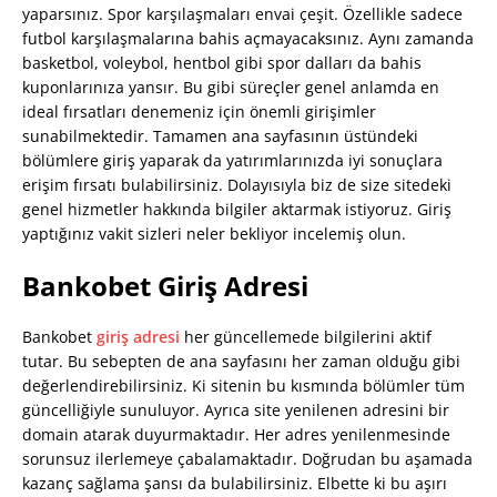
yaparsınız. Spor karşılaşmaları envai çeşit. Özellikle sadece
futbol karşılaşmalarına bahis açmayacaksınız. Aynı zamanda
basketbol, voleybol, hentbol gibi spor dalları da bahis
kuponlarınıza yansır. Bu gibi süreçler genel anlamda en
ideal fırsatları denemeniz için önemli girişimler
sunabilmektedir. Tamamen ana sayfasının üstündeki
bölümlere giriş yaparak da yatırımlarınızda iyi sonuçlara
erişim fırsatı bulabilirsiniz. Dolayısıyla biz de size sitedeki
genel hizmetler hakkında bilgiler aktarmak istiyoruz. Giriş
yaptığınız vakit sizleri neler bekliyor incelemiş olun.
Bankobet Giriş Adresi
Bankobet
giriş adresi
her güncellemede bilgilerini aktif
tutar. Bu sebepten de ana sayfasını her zaman olduğu gibi
değerlendirebilirsiniz. Ki sitenin bu kısmında bölümler tüm
güncelliğiyle sunuluyor. Ayrıca site yenilenen adresini bir
domain atarak duyurmaktadır. Her adres yenilenmesinde
sorunsuz ilerlemeye çabalamaktadır. Doğrudan bu aşamada
kazanç sağlama şansı da bulabilirsiniz. Elbette ki bu aşırı