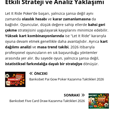
Etkili Strateji ve Analiz Yaklaşımı
Let It Ride Poker’de başarı, yalnızca şansa değil aynı
zamanda
olasılık hesabı
ve
karar zamanlamasına
da
bağlıdır. Oyuncular, düşük değere sahip ellerde
bahsi geri
çekme
stratejisini uygulayarak kayıplarını minimize edebilir.
Yüksek kart kombinasyonlarında
ise “Let It Ride” kararıyla
oyuna devam etmek genellikle daha avantajlıdır. Ayrıca
kart
dağılımı analizi
ve
masa trend takibi
, 2026 itibarıyla
profesyonel oyuncuların en sık başvurduğu yöntemler
arasında yer alır. Bu sayede oyun, yalnızca şansa değil,
istatistiksel farkındalığa dayalı bir stratejiye
dönüşür.
ÖNCEKI
Bankobet Pai Gow Poker Kazanma Taktikleri 2026
SONRAKI
Bankobet Five Card Draw Kazanma Taktikleri 2026