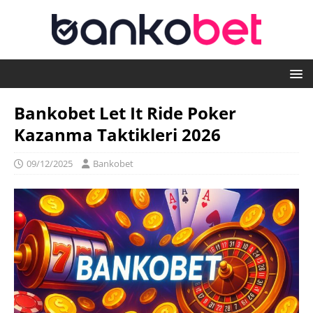
Bankobet Let It Ride Poker
Kazanma Taktikleri 2026
09/12/2025
Bankobet