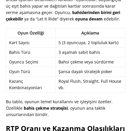
üç eşit bahis yapar ve dağıtılan kartlar sonrasında karar
verme aşamasına geçer. Oyuncu,
bahislerinden birini geri
çekebilir
ya da “Let It Ride” diyerek
oyuna devam
edebilir.
Oyun Özelliği
Açıklama
Kart Sayısı
5 (3 oyuncuya, 2 topluluk kartı)
Bahis Türü
3 aşamalı sabit bahis
Oyuncu Seçimi
Bahsi çekme veya sürdürme
Oyun Türü
Şansa dayalı stratejik poker
Kazanç
Royal Flush, Straight, Full House
Kombinasyonları
vb.
Bu tablo, oyunun temel kurallarını ve işleyişini özetler.
Özellikle
bahis çekme stratejisi
, oyunun ana taktik
unsurlarından biridir.
RTP Oranı ve Kazanma Olasılıkları