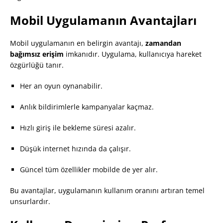
Mobil Uygulamanın Avantajları
Mobil uygulamanın en belirgin avantajı,
zamandan
bağımsız erişim
imkanıdır. Uygulama, kullanıcıya hareket
özgürlüğü tanır.
Her an oyun oynanabilir.
Anlık bildirimlerle kampanyalar kaçmaz.
Hızlı giriş ile bekleme süresi azalır.
Düşük internet hızında da çalışır.
Güncel tüm özellikler mobilde de yer alır.
Bu avantajlar, uygulamanın kullanım oranını artıran temel
unsurlardır.