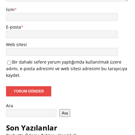
İsim
*
E-posta
*
Web sitesi
Bir dahaki sefere yorum yaptığımda kullanılmak üzere
adımı, e-posta adresimi ve web sitesi adresimi bu tarayıcıya
kaydet.
Ara
Ara
Son Yazılanlar