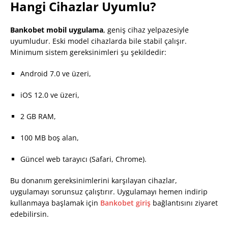
Hangi Cihazlar Uyumlu?
Bankobet mobil uygulama
, geniş cihaz yelpazesiyle
uyumludur. Eski model cihazlarda bile stabil çalışır.
Minimum sistem gereksinimleri şu şekildedir:
Android 7.0 ve üzeri,
iOS 12.0 ve üzeri,
2 GB RAM,
100 MB boş alan,
Güncel web tarayıcı (Safari, Chrome).
Bu donanım gereksinimlerini karşılayan cihazlar,
uygulamayı sorunsuz çalıştırır. Uygulamayı hemen indirip
kullanmaya başlamak için
Bankobet giriş
bağlantısını ziyaret
edebilirsin.