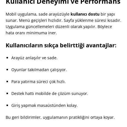
Kullanıcı Deneyimi ve Performans
Mobil uygulama, sade arayüzüyle
kullanıcı dostu
bir yapı
sunar. Menü geçişleri hızlıdır. Sayfa yüklenme süresi kısadır.
Uygulama güncellemeleri düzenli olarak yapılır. Böylece
hata oranı minimuma iner.
Kullanıcıların sıkça belirttiği avantajlar:
Arayüz anlaşılır ve sade.
Oyunlar takılmadan çalışıyor.
Para yatırma süreci çok hızlı.
Destek hattı mobilde de çözüm sunuyor.
Giriş yapmak masaüstünden kolay.
Bu geri bildirimler, uygulamanın pratikliğini ortaya koyar.