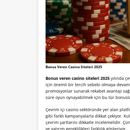
Bonus Veren Casino Siteleri 2025
Bonus veren casino siteleri 2025
yılında çe
için önemli bir tercih sebebi olmaya devam e
promosyonlar sunarak rekabet avantajı sağlı
süre oyun oynayabilmek için bu tür bonusla
Çevrim içi casino sektöründe yer alan plat
gibi farklı kampanyalarla dikkat çekiyor. Ku
çevrim şartlarını dikkatle incelemelidir. Ç
ve yatırım gereklilikleri farklılık gösteriyor.