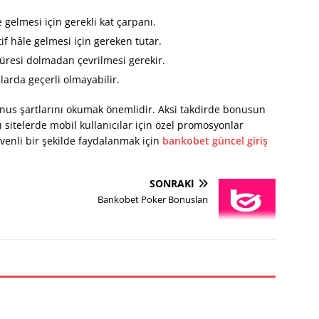
 gelmesi için gerekli kat çarpanı.
f hâle gelmesi için gereken tutar.
resi dolmadan çevrilmesi gerekir.
arda geçerli olmayabilir.
us şartlarını okumak önemlidir. Aksi takdirde bonusun
ı sitelerde mobil kullanıcılar için özel promosyonlar
venli bir şekilde faydalanmak için
bankobet güncel giriş
SONRAKI
Bankobet Poker Bonusları