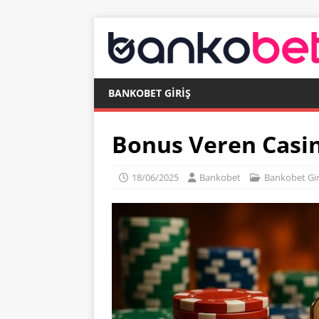
BANKOBET GIRIŞ
Bonus Veren Casin
18/06/2025
Bankobet
Bankobet Gir