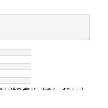
anılmak üzere adımı, e-posta adresimi ve web sitesi