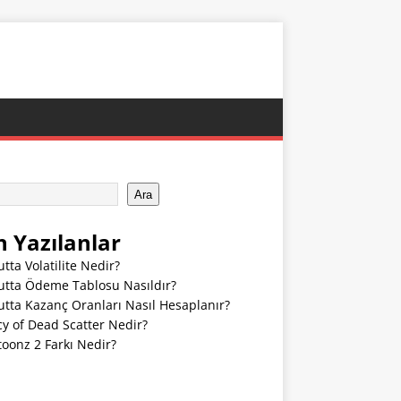
Ara
n Yazılanlar
tta Volatilite Nedir?
utta Ödeme Tablosu Nasıldır?
tta Kazanç Oranları Nasıl Hesaplanır?
y of Dead Scatter Nedir?
oonz 2 Farkı Nedir?