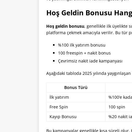
Hoş Geldin Bonusu Hangi
Hoş geldin bonusu
, genellikle ilk üyelikte
platforma çekmek amacıyla verilir. Bu tür p
%100 ilk yatırım bonusu
100 freespin + nakit bonus
Çevrimsiz nakit iade kampanyası
Aşağıdaki tabloda 2025 yılında yaygınlaşan 
Bonus Türü
İlk yatırım
%100’e kada
Free Spin
100 spin
Kayıp Bonusu
%20 nakit i
Bu kampanyalar genellikle kısa süreli olur.